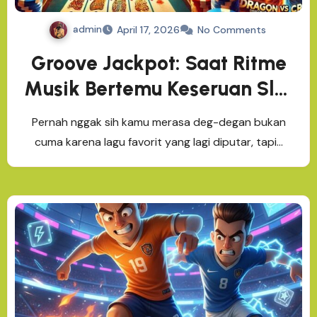
admin
April 17, 2026
No Comments
Groove Jackpot: Saat Ritme
Musik Bertemu Keseruan Slot
Online
Pernah nggak sih kamu merasa deg-degan bukan
cuma karena lagu favorit yang lagi diputar, tapi…