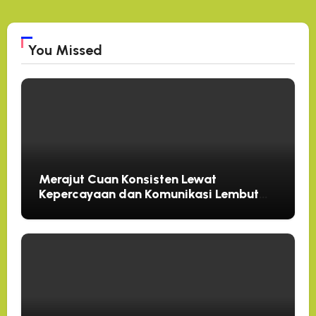
bento11
You Missed
https://www.geocities.ws/cenat/joker11/
Merajut Cuan Konsisten Lewat
Kepercayaan dan Komunikasi Lembut
Kolom Kepercayaan Cuan 10 Mei 2026