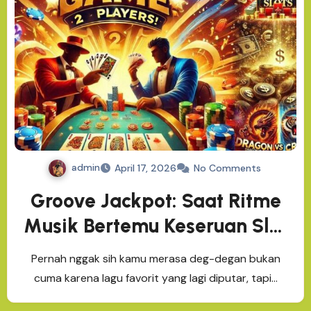
admin
April 17, 2026
No Comments
Groove Jackpot: Saat Ritme
Musik Bertemu Keseruan Slot
Online
Pernah nggak sih kamu merasa deg-degan bukan
cuma karena lagu favorit yang lagi diputar, tapi…