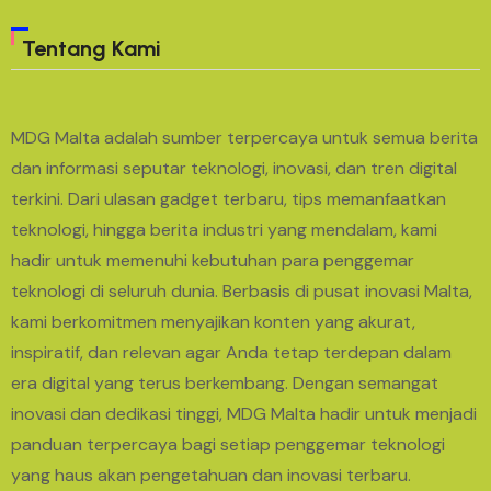
Tentang Kami
MDG Malta adalah sumber terpercaya untuk semua berita
dan informasi seputar teknologi, inovasi, dan tren digital
terkini. Dari ulasan gadget terbaru, tips memanfaatkan
teknologi, hingga berita industri yang mendalam, kami
hadir untuk memenuhi kebutuhan para penggemar
teknologi di seluruh dunia. Berbasis di pusat inovasi Malta,
kami berkomitmen menyajikan konten yang akurat,
inspiratif, dan relevan agar Anda tetap terdepan dalam
era digital yang terus berkembang. Dengan semangat
inovasi dan dedikasi tinggi, MDG Malta hadir untuk menjadi
panduan terpercaya bagi setiap penggemar teknologi
yang haus akan pengetahuan dan inovasi terbaru.