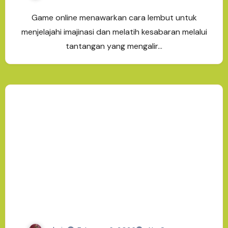
Game online menawarkan cara lembut untuk
menjelajahi imajinasi dan melatih kesabaran melalui
tantangan yang mengalir…