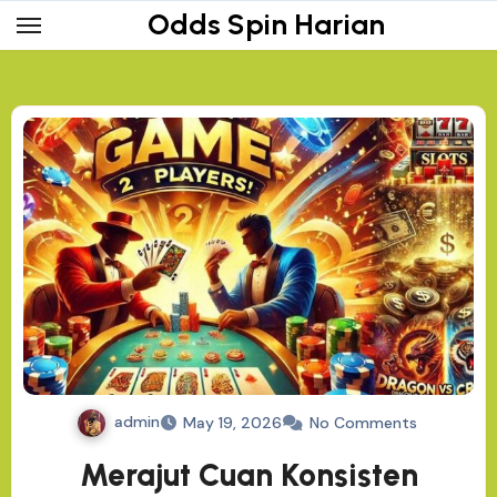
Skip
Odds Spin Harian
to
content
admin
May 19, 2026
No Comments
Merajut Cuan Konsisten