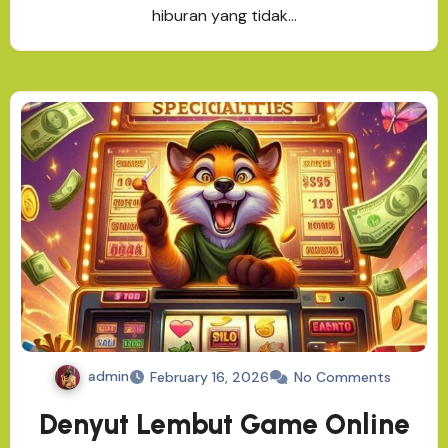
hiburan yang tidak…
admin
February 16, 2026
No Comments
Denyut Lembut Game Online