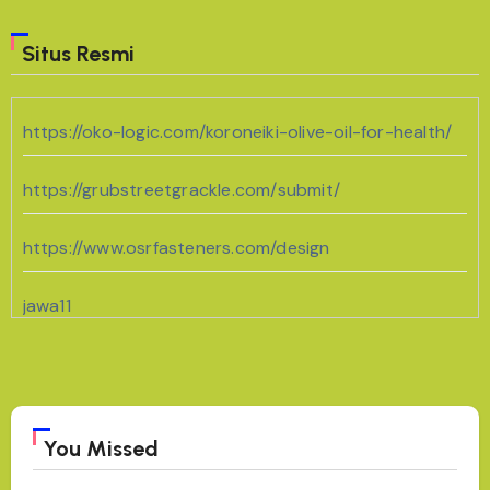
Situs Resmi
https://oko-logic.com/koroneiki-olive-oil-for-health/
https://grubstreetgrackle.com/submit/
https://www.osrfasteners.com/design
jawa11
https://sunshineregionaaca.org/
bento11
You Missed
https://www.geocities.ws/cenat/joker11/