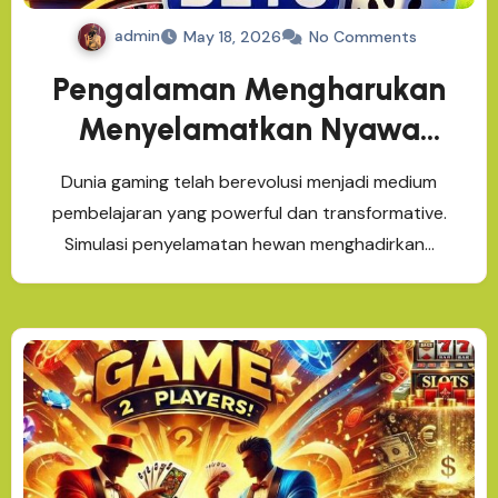
admin
May 18, 2026
No Comments
Pengalaman Mengharukan
Menyelamatkan Nyawa
dalam Simulasi Digital
Dunia gaming telah berevolusi menjadi medium
pembelajaran yang powerful dan transformative.
Simulasi penyelamatan hewan menghadirkan…