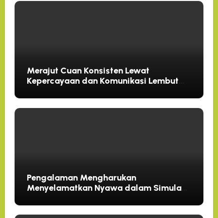
Merajut Cuan Konsisten Lewat
Kepercayaan dan Komunikasi Lembut
Kolom Kepercayaan Cuan 10 Mei 2026
Pengalaman Mengharukan
Menyelamatkan Nyawa dalam Simulasi
Digital