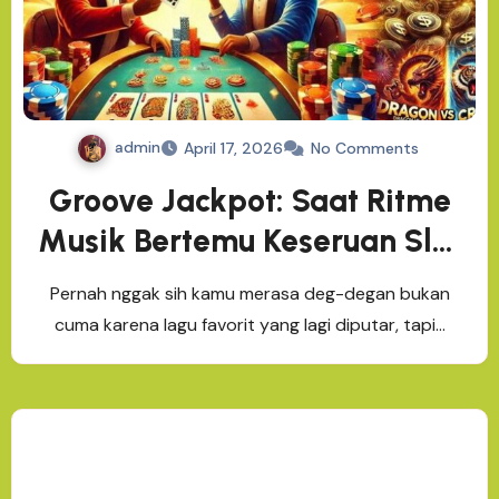
admin
April 17, 2026
No Comments
Groove Jackpot: Saat Ritme
Musik Bertemu Keseruan Slot
Online
Pernah nggak sih kamu merasa deg-degan bukan
cuma karena lagu favorit yang lagi diputar, tapi…