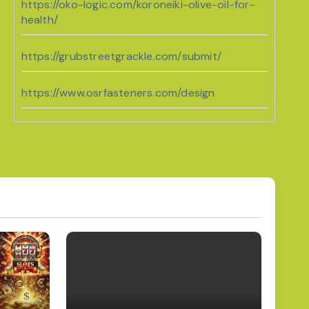
https://oko-logic.com/koroneiki-olive-oil-for-
health/
https://grubstreetgrackle.com/submit/
https://www.osrfasteners.com/design
jawa11
https://sunshineregionaaca.org/
bento11
https://www.geocities.ws/cenat/joker11/