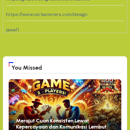
https://www.osrfasteners.com/design
jawa11
https://sunshineregionaaca.org/
bento11
You Missed
https://www.geocities.ws/cenat/joker11/
Merajut Cuan Konsisten Lewat
Kepercayaan dan Komunikasi Lembut