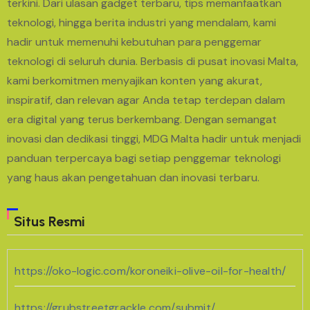
terkini. Dari ulasan gadget terbaru, tips memanfaatkan
teknologi, hingga berita industri yang mendalam, kami
hadir untuk memenuhi kebutuhan para penggemar
teknologi di seluruh dunia. Berbasis di pusat inovasi Malta,
kami berkomitmen menyajikan konten yang akurat,
inspiratif, dan relevan agar Anda tetap terdepan dalam
era digital yang terus berkembang. Dengan semangat
inovasi dan dedikasi tinggi, MDG Malta hadir untuk menjadi
panduan terpercaya bagi setiap penggemar teknologi
yang haus akan pengetahuan dan inovasi terbaru.
Situs Resmi
https://oko-logic.com/koroneiki-olive-oil-for-health/
https://grubstreetgrackle.com/submit/