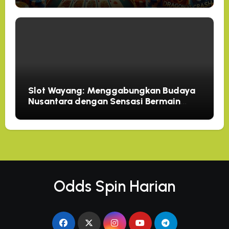
Slot Wayang: Menggabungkan Budaya
Nusantara dengan Sensasi Bermain
Modern
Odds Spin Harian