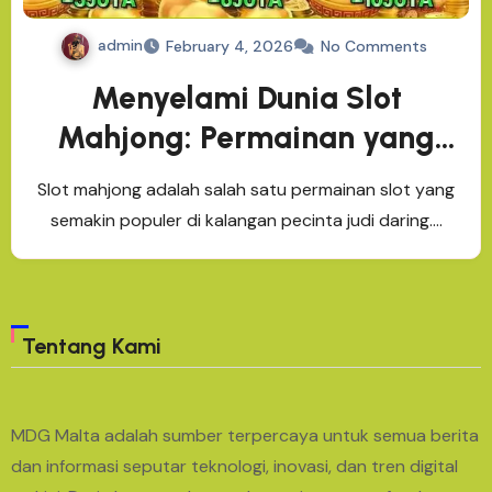
admin
February 4, 2026
No Comments
Menyelami Dunia Slot
Mahjong: Permainan yang
Menggabungkan
Slot mahjong adalah salah satu permainan slot yang
Keberuntungan dan Strategi
semakin populer di kalangan pecinta judi daring.…
Tentang Kami
MDG Malta adalah sumber terpercaya untuk semua berita
dan informasi seputar teknologi, inovasi, dan tren digital