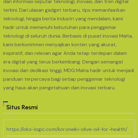
dan informasi seputar teknologi, inovasi, dan tren digital
terkini. Dari ulasan gadget terbaru, tips memanfaatkan
teknologi, hingga berita industri yang mendalam, kami
hadir untuk memenuhi kebutuhan para penggemar
teknologi di seluruh dunia. Berbasis di pusat inovasi Malta,
kami berkomitmen menyajikan konten yang akurat,
inspiratif, dan relevan agar Anda tetap terdepan dalam
era digital yang terus berkembang. Dengan semangat
inovasi dan dedikasi tinggi, MDG Malta hadir untuk menjadi
panduan terpercaya bagi setiap penggemar teknologi
yang haus akan pengetahuan dan inovasi terbaru.
Situs Resmi
https://oko-logic.com/koroneiki-olive-oil-for-health/