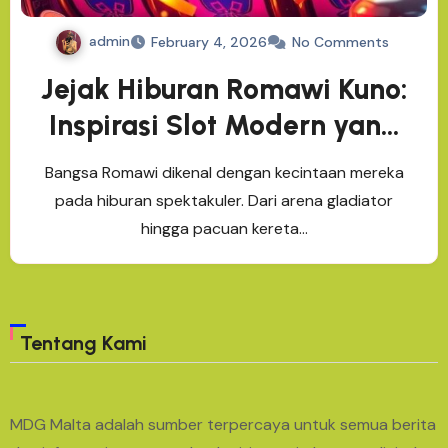
admin
February 4, 2026
No Comments
Jejak Hiburan Romawi Kuno:
Inspirasi Slot Modern yang
Mengagumkan
Bangsa Romawi dikenal dengan kecintaan mereka
pada hiburan spektakuler. Dari arena gladiator
hingga pacuan kereta…
Tentang Kami
MDG Malta adalah sumber terpercaya untuk semua berita