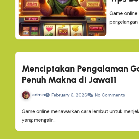
Batin
Game online 
pergelangan 
Menciptakan Pengalaman Ga
Penuh Makna di Jawa11
admin
February 6, 2026
No Comments
Game online menawarkan cara lembut untuk menjelaj
yang mengalir…