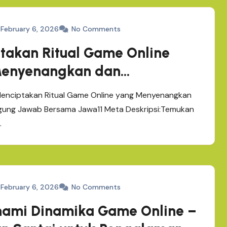
February 6, 2026
No Comments
takan Ritual Game Online
Menyenangkan dan
ggung Jawab Bersama Jawa11
Menciptakan Ritual Game Online yang Menyenangkan
gung Jawab Bersama Jawa11 Meta Deskripsi:Temukan
…
February 6, 2026
No Comments
mi Dinamika Game Online –