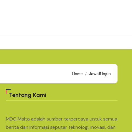
Home
Jawa11 login
Tentang Kami
MDG Malta adalah sumber terpercaya untuk semua
berita dan informasi seputar teknologi, inovasi, dan