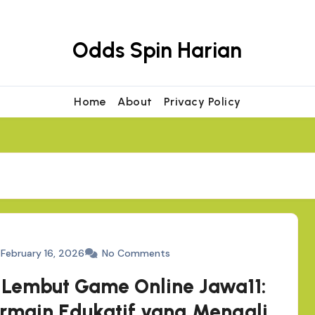
Odds Spin Harian
Home
About
Privacy Policy
February 16, 2026
No Comments
 Lembut Game Online Jawa11:
ermain Edukatif yang Mengalir