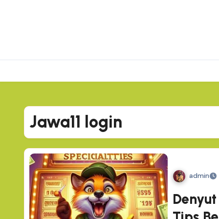
Skip
to
content
Jawa11 login
admin
Denyut
Tips B