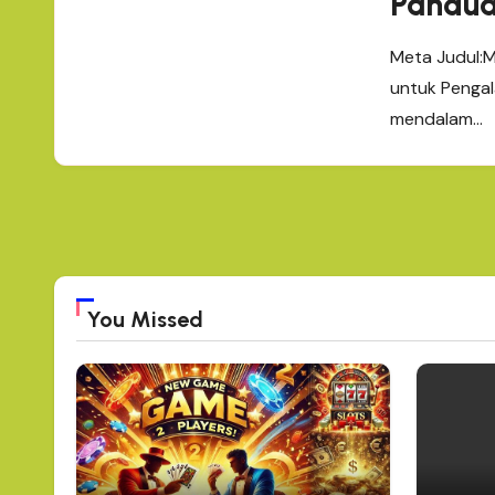
Pandua
Bermai
Meta Judul:
untuk Pengal
mendalam…
You Missed