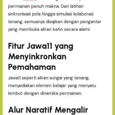
permainan penuh makna. Dari latihan
sinkronisasi pola hingga simulasi kolaborasi
tenang, semuanya disajikan dengan pengantar
yang membuka aliran batin secara alami.
Fitur Jawa11 yang
Menyinkronkan
Pemahaman
Jawa11 seperti aliran sungai yang tenang,
menyediakan elemen belajar yang menyatu
lembut dengan dinamika permainan.
Alur Naratif Mengalir