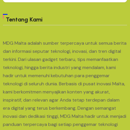
Tentang Kami
MDG Malta adalah sumber terpercaya untuk semua berita
dan informasi seputar teknologi, inovasi, dan tren digital
terkini. Dari ulasan gadget terbaru, tips memanfaatkan
teknologi, hingga berita industri yang mendalam, kami
hadir untuk memenuhi kebutuhan para penggemar
teknologi di seluruh dunia. Berbasis di pusat inovasi Malta,
kami berkomitmen menyajikan konten yang akurat,
inspiratif, dan relevan agar Anda tetap terdepan dalam
era digital yang terus berkembang. Dengan semangat
inovasi dan dedikasi tinggi, MDG Malta hadir untuk menjadi
panduan terpercaya bagi setiap penggemar teknologi