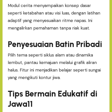
Modul cerita menyampaikan konsep dasar
seperti ketabahan atau visi luas, dengan latihan
adaptif yang menyesuaikan ritme napas. Ini
mengalirkan pemahaman tanpa riak kuat.
Penyesuaian Batin Pribadi
Pilih tema seperti siklus alam atau dinamika
lembut, pantau kemajuan melalui grafik aliran
halus. Fitur ini menjadikan belajar seperti sungai
yang mengikuti kontur jiwa.
Tips Bermain Edukatif di
Jawa11