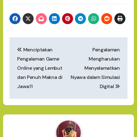
Post
Menciptakan
Pengalaman
navigation
Pengalaman Game
Mengharukan
Online yang Lembut
Menyelamatkan
dan Penuh Makna di
Nyawa dalam Simulasi
Jawa11
Digital