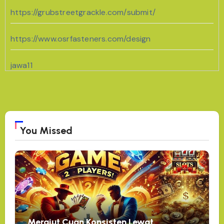
https://grubstreetgrackle.com/submit/
https://www.osrfasteners.com/design
jawa11
https://sunshineregionaaca.org/
bento11
You Missed
https://www.geocities.ws/cenat/joker11/
Merajut Cuan Konsisten Lewat