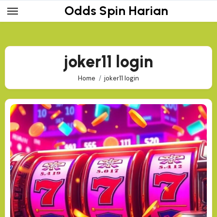
Skip
Odds Spin Harian
to
content
joker11 login
Home
joker11 login