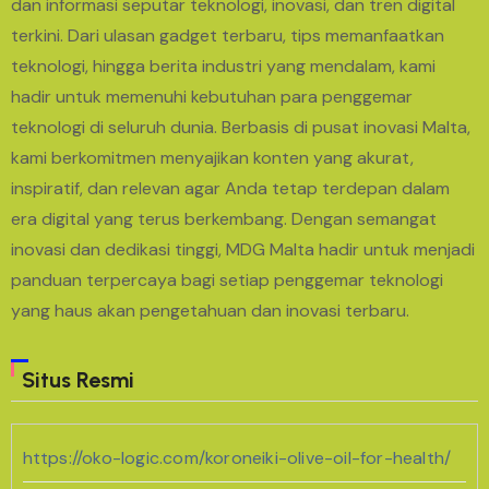
dan informasi seputar teknologi, inovasi, dan tren digital
terkini. Dari ulasan gadget terbaru, tips memanfaatkan
teknologi, hingga berita industri yang mendalam, kami
hadir untuk memenuhi kebutuhan para penggemar
teknologi di seluruh dunia. Berbasis di pusat inovasi Malta,
kami berkomitmen menyajikan konten yang akurat,
inspiratif, dan relevan agar Anda tetap terdepan dalam
era digital yang terus berkembang. Dengan semangat
inovasi dan dedikasi tinggi, MDG Malta hadir untuk menjadi
panduan terpercaya bagi setiap penggemar teknologi
yang haus akan pengetahuan dan inovasi terbaru.
Situs Resmi
https://oko-logic.com/koroneiki-olive-oil-for-health/