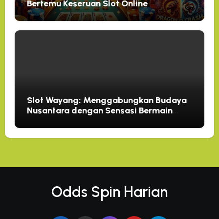
Bertemu Keseruan Slot Online
Slot Wayang: Menggabungkan Budaya
Nusantara dengan Sensasi Bermain
Modern
Odds Spin Harian