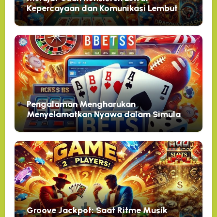
Kepercayaan dan Komunikasi Lembut
Kolom Kepercayaan Cuan 10 Mei 2026
Pengalaman Mengharukan
Menyelamatkan Nyawa dalam Simulasi
Digital
Groove Jackpot: Saat Ritme Musik