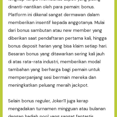
dinanti-nantikan oleh para pemain: bonus.
Platform ini dikenal sangat dermawan dalam
memberikan insentif kepada anggotanya. Mulai
dari bonus sambutan atau new member yang
diberikan saat pendaftaran pertama kali, hingga
bonus deposit harian yang bisa klaim setiap hari.
Besaran bonus yang ditawarkan sering kali jauh
di atas rata-rata industri, memberikan modal
tambahan yang berharga bagi pemain untuk
memperpanjang sesi bermain mereka dan
meningkatkan peluang meraih jackpot.
Selain bonus reguler, Joker11 juga kerap
mengadakan turnamen mingguan atau bulanan
dengan hadiah pool yang sangat fantastis.