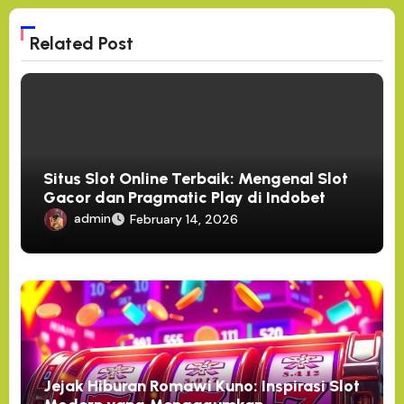
Related Post
Situs Slot Online Terbaik: Mengenal Slot
Gacor dan Pragmatic Play di Indobet
admin
February 14, 2026
Jejak Hiburan Romawi Kuno: Inspirasi Slot