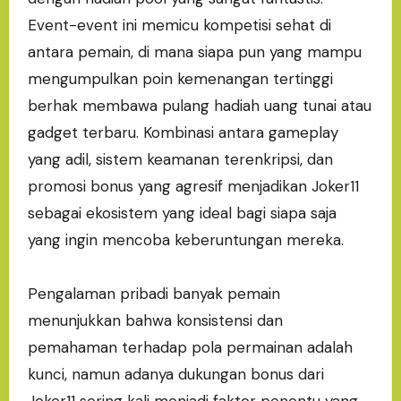
Event-event ini memicu kompetisi sehat di
antara pemain, di mana siapa pun yang mampu
mengumpulkan poin kemenangan tertinggi
berhak membawa pulang hadiah uang tunai atau
gadget terbaru. Kombinasi antara gameplay
yang adil, sistem keamanan terenkripsi, dan
promosi bonus yang agresif menjadikan Joker11
sebagai ekosistem yang ideal bagi siapa saja
yang ingin mencoba keberuntungan mereka.
Pengalaman pribadi banyak pemain
menunjukkan bahwa konsistensi dan
pemahaman terhadap pola permainan adalah
kunci, namun adanya dukungan bonus dari
Joker11 sering kali menjadi faktor penentu yang