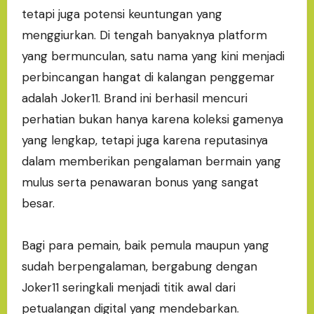
tetapi juga potensi keuntungan yang
menggiurkan. Di tengah banyaknya platform
yang bermunculan, satu nama yang kini menjadi
perbincangan hangat di kalangan penggemar
adalah Joker11. Brand ini berhasil mencuri
perhatian bukan hanya karena koleksi gamenya
yang lengkap, tetapi juga karena reputasinya
dalam memberikan pengalaman bermain yang
mulus serta penawaran bonus yang sangat
besar.
Bagi para pemain, baik pemula maupun yang
sudah berpengalaman, bergabung dengan
Joker11 seringkali menjadi titik awal dari
petualangan digital yang mendebarkan.