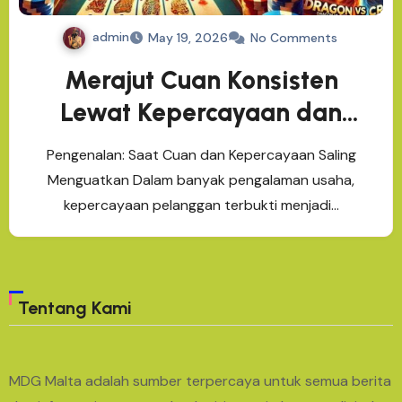
admin
May 19, 2026
No Comments
Merajut Cuan Konsisten
Lewat Kepercayaan dan
Komunikasi Lembut Kolom
Pengenalan: Saat Cuan dan Kepercayaan Saling
Kepercayaan Cuan 10 Mei
Menguatkan Dalam banyak pengalaman usaha,
2026
kepercayaan pelanggan terbukti menjadi…
Tentang Kami
MDG Malta adalah sumber terpercaya untuk semua berita