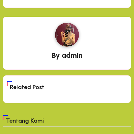
By
admin
Related Post
Tentang Kami