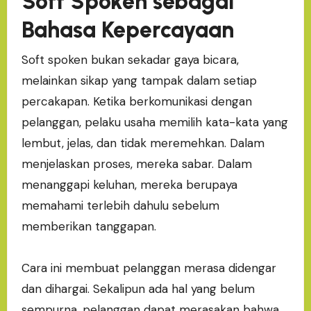
Soft Spoken sebagai
Bahasa Kepercayaan
Soft spoken bukan sekadar gaya bicara,
melainkan sikap yang tampak dalam setiap
percakapan. Ketika berkomunikasi dengan
pelanggan, pelaku usaha memilih kata-kata yang
lembut, jelas, dan tidak meremehkan. Dalam
menjelaskan proses, mereka sabar. Dalam
menanggapi keluhan, mereka berupaya
memahami terlebih dahulu sebelum
memberikan tanggapan.
Cara ini membuat pelanggan merasa didengar
dan dihargai. Sekalipun ada hal yang belum
sempurna, pelanggan dapat merasakan bahwa