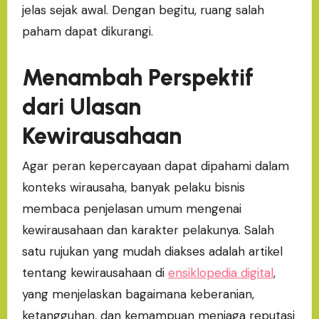
jelas sejak awal. Dengan begitu, ruang salah
paham dapat dikurangi.
Menambah Perspektif
dari Ulasan
Kewirausahaan
Agar peran kepercayaan dapat dipahami dalam
konteks wirausaha, banyak pelaku bisnis
membaca penjelasan umum mengenai
kewirausahaan dan karakter pelakunya. Salah
satu rujukan yang mudah diakses adalah artikel
tentang kewirausahaan di
ensiklopedia digital
,
yang menjelaskan bagaimana keberanian,
ketangguhan, dan kemampuan menjaga reputasi