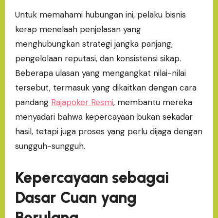
Untuk memahami hubungan ini, pelaku bisnis
kerap menelaah penjelasan yang
menghubungkan strategi jangka panjang,
pengelolaan reputasi, dan konsistensi sikap.
Beberapa ulasan yang mengangkat nilai-nilai
tersebut, termasuk yang dikaitkan dengan cara
pandang
Rajapoker Resmi
, membantu mereka
menyadari bahwa kepercayaan bukan sekadar
hasil, tetapi juga proses yang perlu dijaga dengan
sungguh-sungguh.
Kepercayaan sebagai
Dasar Cuan yang
Berulang