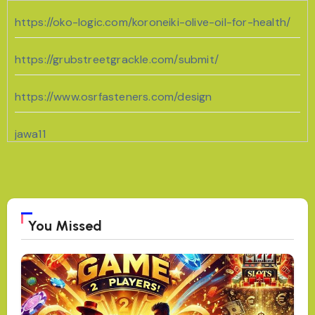
https://oko-logic.com/koroneiki-olive-oil-for-health/
https://grubstreetgrackle.com/submit/
https://www.osrfasteners.com/design
jawa11
https://sunshineregionaaca.org/
bento11
You Missed
https://www.geocities.ws/cenat/joker11/