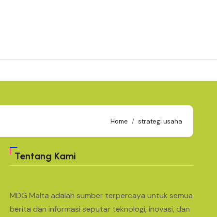
Home
strategi usaha
Tentang Kami
MDG Malta adalah sumber terpercaya untuk semua
berita dan informasi seputar teknologi, inovasi, dan