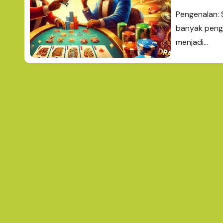
Kolom 
Pengenalan:
banyak peng
menjadi…